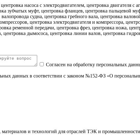
 центровка насоса с электродвигателем, центровка двигателя с 
а зубчатых муфт, центровка фланцев, центровка пальцевой муфт
 валопровода судна, центровка гребного вала, центровка валовой
 компрессоров, центровка электродвигателя и компрессора, цент
ровка ременной передачи, центровка фрез, центровка ножа, цен
, центровка дымососа, центровка линии валов, центровка гидро
Согласен на обработку персональных данн
нальных данных в соответствии с законом №152-ФЗ «О персональ
я, материалов и технологий для отраслей ТЭК и промышленности