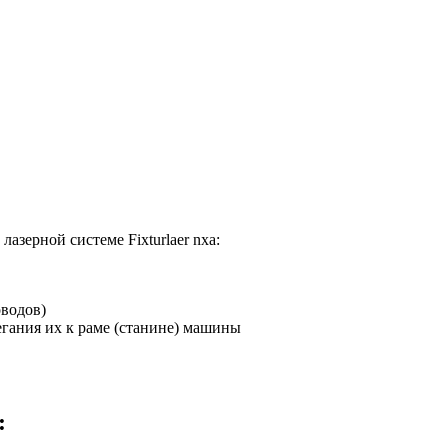
зерной системе Fixturlaer nxa:
водов)
егания их к раме (станине) машины
: