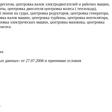
агрегатом, центровка валов электродвигателей и рабочих машин,
ы, центровка двигателя центровка колеса ( теплохода),
 линии на судах, центровка редукторов, центровка генератора,
ровка валов машин, центровка турбины, центровка вентилятора,
тровка электрических машин, центровка маховика, центровка
насоса.
ых
ных данных» от 27.07.2006 и принимаю условия
.