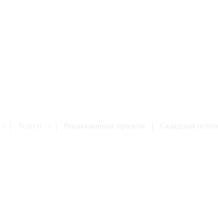
Услуги
Реализованные проекты
Cкладские остат