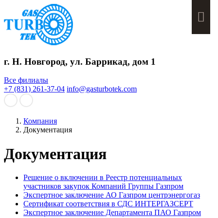
Мен
г. Н. Новгород, ул. Баррикад, дом 1
Все филиалы
+7 (831) 261-37-04
info@gasturbotek.com
Компания
Документация
Документация
Решение о включении в Реестр потенциальных
участников закупок Компаний Группы Газпром
Экспертное заключение АО Газпром центрэнергогаз
Сертификат соответствия в СДС ИНТЕРГАЗСЕРТ
Экспертное заключение Департамента ПАО Газпром